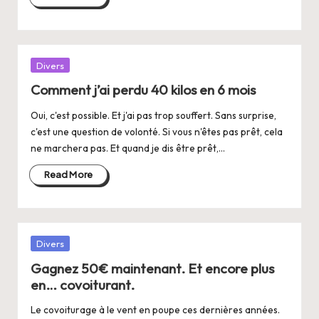
Posted
Divers
in
Comment j’ai perdu 40 kilos en 6 mois
Oui, c'est possible. Et j'ai pas trop souffert. Sans surprise,
c'est une question de volonté. Si vous n'êtes pas prêt, cela
ne marchera pas. Et quand je dis être prêt,…
Read More
Posted
Divers
in
Gagnez 50€ maintenant. Et encore plus
en… covoiturant.
Le covoiturage à le vent en poupe ces dernières années.