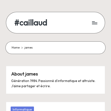
Skip
to
#caillaud
content
Blog
d'un
geek
/
Home
james
développeur
/
joueur
/
About james
père
Génération 1984. Passionné d'informatique et altruiste.
de
J'aime partager et écrire.
famille
Posted
Informatique