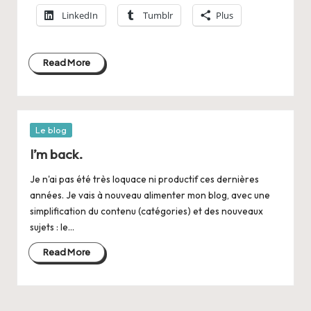
LinkedIn
Tumblr
Plus
Read More
Posted
Le blog
in
I’m back.
Je n'ai pas été très loquace ni productif ces dernières
années. Je vais à nouveau alimenter mon blog, avec une
simplification du contenu (catégories) et des nouveaux
sujets : le…
Read More