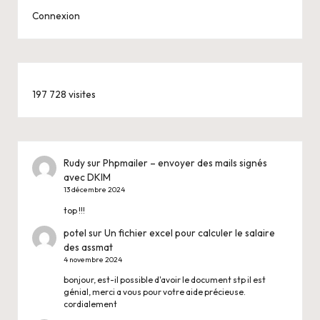
Connexion
197 728 visites
Rudy
sur
Phpmailer – envoyer des mails signés
avec DKIM
13 décembre 2024
top !!!
potel
sur
Un fichier excel pour calculer le salaire
des assmat
4 novembre 2024
bonjour, est-il possible d'avoir le document stp il est
génial, merci a vous pour votre aide précieuse.
cordialement