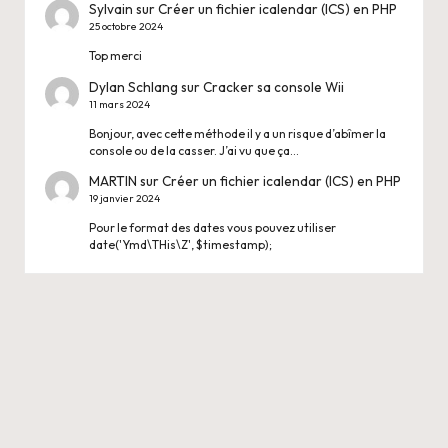
Sylvain
sur
Créer un fichier icalendar (ICS) en PHP
25 octobre 2024
Top merci
Dylan Schlang
sur
Cracker sa console Wii
11 mars 2024
Bonjour, avec cette méthode il y a un risque d’abîmer la
console ou de la casser. J’ai vu que ça…
MARTIN
sur
Créer un fichier icalendar (ICS) en PHP
19 janvier 2024
Pour le format des dates vous pouvez utiliser
date('Ymd\THis\Z', $timestamp);