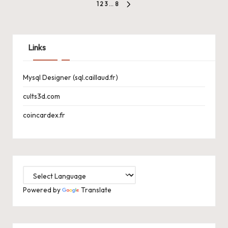
Pagination
1
2
3
…
8
NEXT
des
PAGE
publications
Links
Mysql Designer (sql.caillaud.fr)
cults3d.com
coincardex.fr
Powered by
Translate