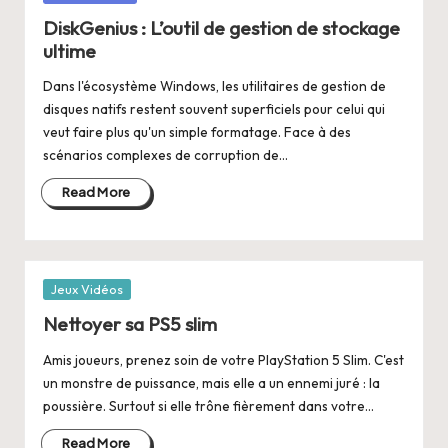
in
DiskGenius : L’outil de gestion de stockage
ultime
Dans l'écosystème Windows, les utilitaires de gestion de
disques natifs restent souvent superficiels pour celui qui
veut faire plus qu'un simple formatage. Face à des
scénarios complexes de corruption de…
Read More
Posted
Jeux Vidéos
in
Nettoyer sa PS5 slim
Amis joueurs, prenez soin de votre PlayStation 5 Slim. C'est
un monstre de puissance, mais elle a un ennemi juré : la
poussière. Surtout si elle trône fièrement dans votre…
Read More