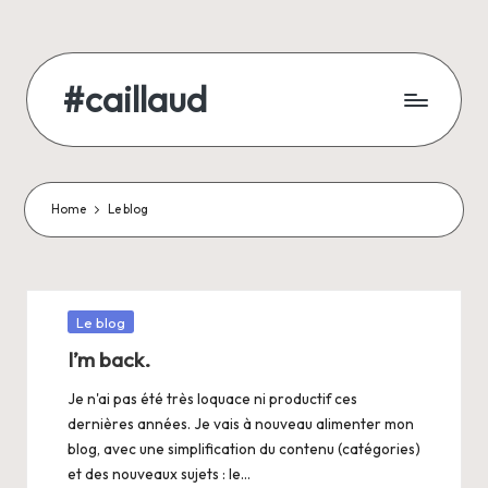
Skip
to
#caillaud
content
Blog
d'un
geek
/
Home
Le blog
développeur
/
joueur
/
Posted
Le blog
père
in
I’m back.
de
famille
Je n'ai pas été très loquace ni productif ces
dernières années. Je vais à nouveau alimenter mon
blog, avec une simplification du contenu (catégories)
et des nouveaux sujets : le…