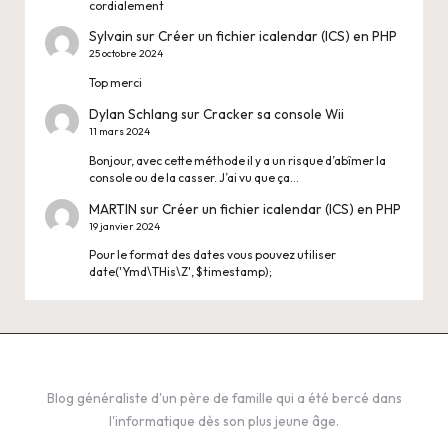
cordialement
Sylvain
sur
Créer un fichier icalendar (ICS) en PHP
25 octobre 2024
Top merci
Dylan Schlang
sur
Cracker sa console Wii
11 mars 2024
Bonjour, avec cette méthode il y a un risque d’abîmer la
console ou de la casser. J’ai vu que ça…
MARTIN
sur
Créer un fichier icalendar (ICS) en PHP
19 janvier 2024
Pour le format des dates vous pouvez utiliser
date('Ymd\THis\Z', $timestamp);
Blog généraliste d'un père de famille qui a été bercé dans
l'informatique dès son plus jeune âge.