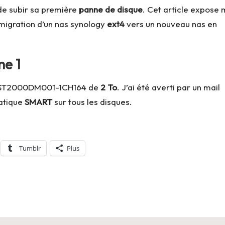
t de subir sa première
panne de disque
. Cet article expose
migration d’un nas synology
ext4
vers un nouveau nas en
me 1
T2000DM001-1CH164 de
2 To
. J’ai été averti par un mail
matique
SMART
sur tous les disques.
Tumblr
Plus