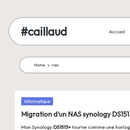
Skip
to
#caillaud
Accueil
content
Blog
d'un
geek
Home
nas
/
développeur
/
joueur
Posted
Informatique
/
in
père
Migration d’un NAS synology DS151
de
Mon Synology
DS1513+
tourne comme une horloge
famille