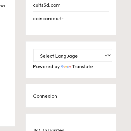
cults3d.com
 ma
coincardex.fr
Powered by
Translate
Connexion
197 731 visites