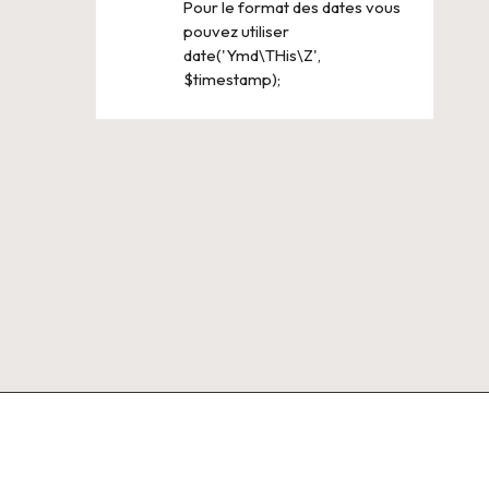
Pour le format des dates vous
pouvez utiliser
date('Ymd\THis\Z',
$timestamp);