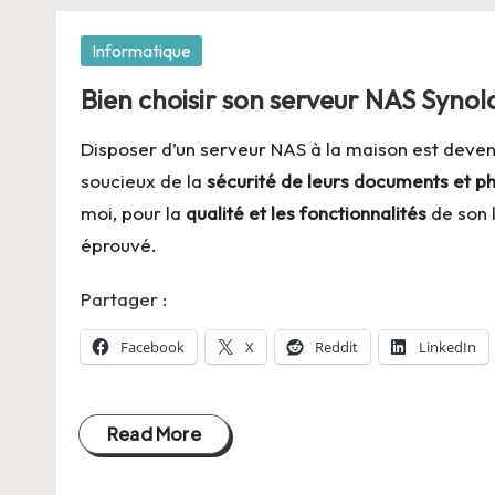
Posted
Informatique
in
Bien choisir son serveur NAS Synol
Disposer d’un serveur NAS à la maison est deven
soucieux de la
sécurité de leurs documents et p
moi, pour la
qualité et les fonctionnalités
de son l
éprouvé.
Partager :
Facebook
X
Reddit
LinkedIn
Read More