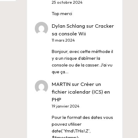
25 octobre 2024
Top merci
Dylan Schlang
sur
Cracker
sa console Wii
11 mars 2024
Bonjour, avec cette méthode il
y a un risque d’abîmer la
console ou de la casser. J’ai vu
que ça…
MARTIN
sur
Créer un
fichier icalendar (ICS) en
PHP
19 janvier 2024
Pour le format des dates vous
pouvez utiliser
date('Ymd\THis\Z',
$timestamp);