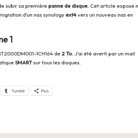
t de subir sa première
panne de disque
. Cet article expose
migration d’un nas synology
ext4
vers un nouveau nas en
me 1
T2000DM001-1CH164 de
2 To
. J’ai été averti par un mail
matique
SMART
sur tous les disques.
Tumblr
Plus