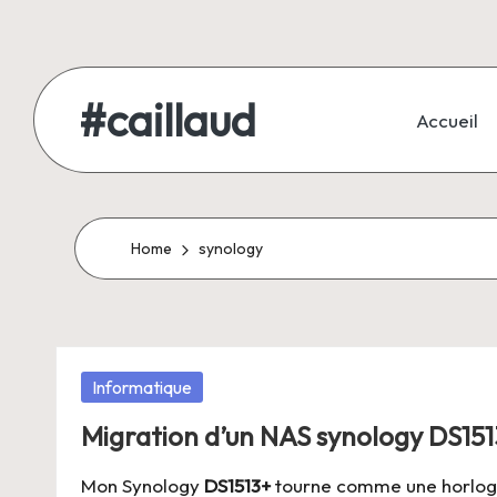
Skip
to
#caillaud
Accueil
content
Blog
d'un
geek
Home
synology
/
développeur
/
joueur
Posted
Informatique
/
in
père
Migration d’un NAS synology DS151
de
Mon Synology
DS1513+
tourne comme une horloge
famille