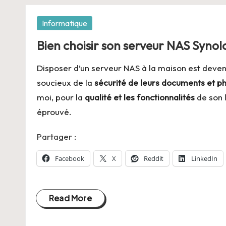
Posted
Informatique
in
Bien choisir son serveur NAS Synol
Disposer d’un serveur NAS à la maison est deven
soucieux de la
sécurité de leurs documents et p
moi, pour la
qualité et les fonctionnalités
de son l
éprouvé.
Partager :
Facebook
X
Reddit
LinkedIn
Read More