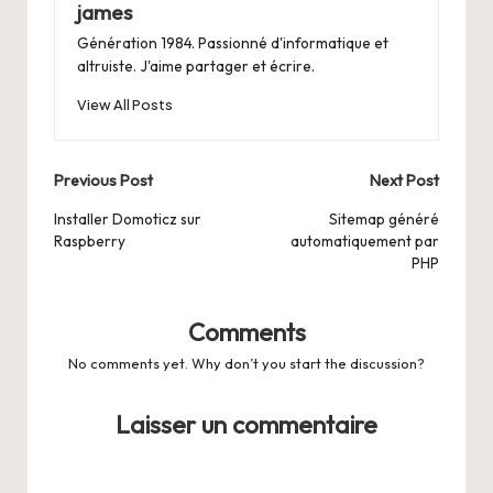
james
Génération 1984. Passionné d'informatique et
altruiste. J'aime partager et écrire.
View All Posts
Post
Previous Post
Next Post
navigation
Installer Domoticz sur
Sitemap généré
Raspberry
automatiquement par
PHP
Comments
No comments yet. Why don’t you start the discussion?
Laisser un commentaire