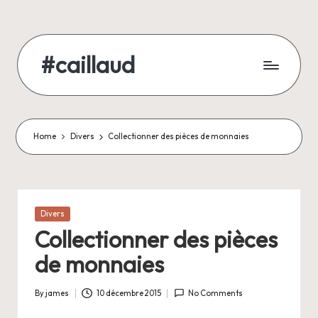
Skip
to
#caillaud
content
Blog
d'un
geek
/
Home
Divers
Collectionner des pièces de monnaies
développeur
/
joueur
/
Posted
Divers
père
in
Collectionner des pièces
de
famille
de monnaies
By
james
10 décembre 2015
No Comments
Posted
by