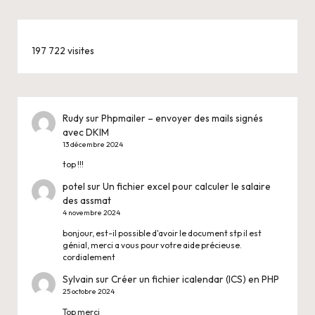
197 722 visites
Rudy
sur
Phpmailer – envoyer des mails signés
avec DKIM
13 décembre 2024
top !!!
potel
sur
Un fichier excel pour calculer le salaire
des assmat
4 novembre 2024
bonjour, est-il possible d'avoir le document stp il est
génial, merci a vous pour votre aide précieuse.
cordialement
Sylvain
sur
Créer un fichier icalendar (ICS) en PHP
25 octobre 2024
Top merci