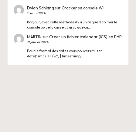
Dylan Schlang
sur
Cracker sa console Wii
11 mars 2024
Bonjour, avec cette méthode il y a un risque d’abîmer la
console ou de la casser. J’ai vu que ça…
MARTIN
sur
Créer un fichier icalendar (ICS) en PHP
19 janvier 2024
Pour le format des dates vous pouvez utiliser
date('Ymd\THis\Z', $timestamp);